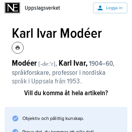
Uppslagsverket
Uppslagsverket
Logga in
Karl Ivar Modéer
Modéer
Karl Ivar,
,
1904–60,
[-de:ʹr]
språkforskare, professor i nordiska
språk i Uppsala från 1953.
Vill du komma åt hela artikeln?
Karl Ivar Modéers arbeten behandlar person-
och ortnamn samt problem i svensk
dialektforskning.
Objektiv och pålitlig kunskap.