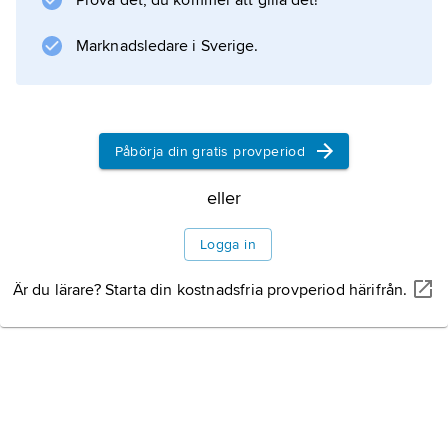
Prova det, du kommer att gilla det!
Information om artikeln
Marknadsledare i Sverige.
Påbörja din gratis provperiod
eller
Logga in
Är du lärare? Starta din kostnadsfria provperiod härifrån.