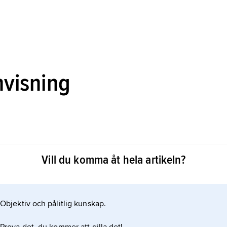
nvisning
n: Einblicke in die Geschichte des Denkens
Vill du komma åt hela artikeln?
Objektiv och pålitlig kunskap.
ikeln