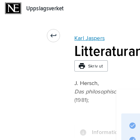
Uppslagsverket
Uppslagsverket
Karl Jaspers
Litteratura
Skriv ut
J. Hersch,
Das philosophische Staune
(1981);
Information om art