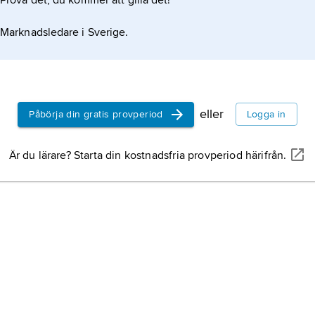
Prova det, du kommer att gilla det!
Marknadsledare i Sverige.
eller
Påbörja din gratis provperiod
Logga in
Är du lärare? Starta din kostnadsfria provperiod härifrån.