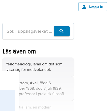
Logga in
Läs även om
fenomenologi
, läran om det som
visar sig för medvetandet.
Hägerström, Axel,
född 6
september 1868, död 7 juli 1939,
filosof, professor i praktisk filosofi
vid Uppsala universitet 1911–33.
existentialism
, en modern