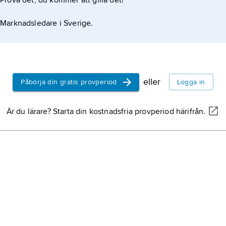
Prova det, du kommer att gilla det!
Marknadsledare i Sverige.
eller
Påbörja din gratis provperiod
Logga in
Är du lärare? Starta din kostnadsfria provperiod härifrån.