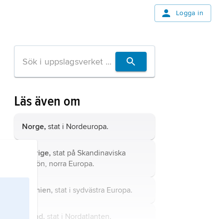
Logga in
Läs även om
Norge,
stat i Nordeuropa.
Sverige,
stat på Skandinaviska
halvön, norra Europa.
Spanien,
stat i sydvästra Europa.
Island,
stat i Nordatlanten.