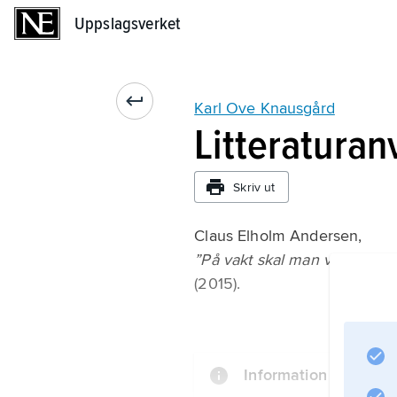
Uppslagsverket
Uppslagsverket
Karl Ove Knausgård
Litteraturan
Skriv ut
Claus Elholm Andersen,
”På vakt skal man være”: Om
(2015).
Information om artik