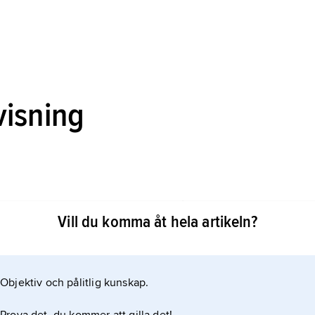
visning
 litterariteten i Karl Ove Knausgårds Min kamp
Vill du komma åt hela artikeln?
Objektiv och pålitlig kunskap.
eln