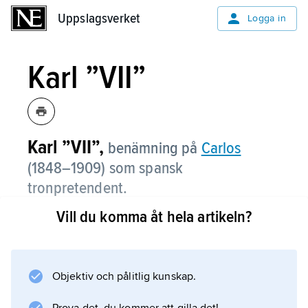
Uppslagsverket
Uppslagsverket
Logga in
Karl ”VII”
Karl ”
VII
”,
benämning på
Carlos
(1848–1909) som spansk
tronpretendent.
Vill du komma åt hela artikeln?
Information om artikeln
Objektiv och pålitlig kunskap.