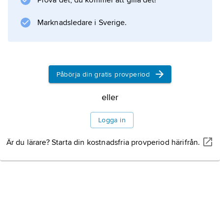
Prova det, du kommer att gilla det!
Marknadsledare i Sverige.
Påbörja din gratis provperiod
eller
Logga in
Är du lärare? Starta din kostnadsfria provperiod härifrån.