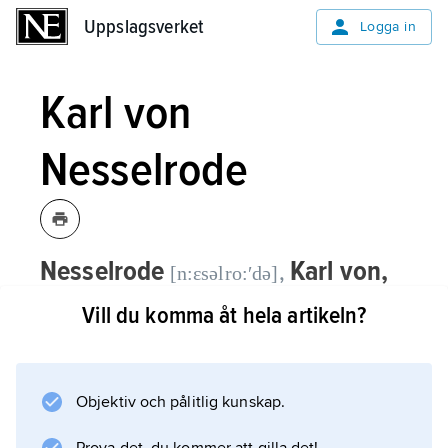
Uppslagsverket
Uppslagsverket
Logga in
Karl von
Nesselrode
Nesselrode
Karl von,
,
[n:ɛsəlro:ʹdə]
1780–1862, greve, rysk politiker av tysk
Vill du komma åt hela artikeln?
härkomst.
N. inträdde tidigt i diplomat­tjänst, deltog i
Objektiv och pålitlig kunskap.
Wienkongressen 1814–15 och var en drivande
kraft bakom Heliga alliansen. Åren 1816–56