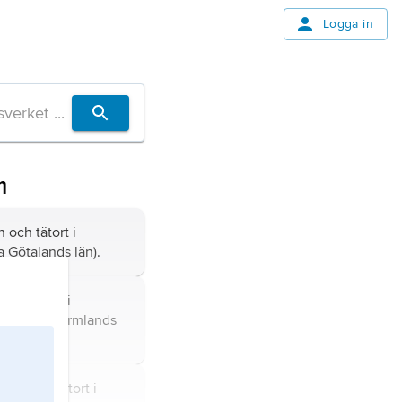
Logga in
m
och tätort i
a Götalands län).
ch tätort i
alsland (Värmlands
un och tätort i