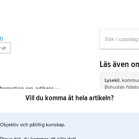
mn
v ut
Läs även o
Lysekil,
kommun 
Bohuslän (Västr
formation om artikeln
Vill du komma åt hela artikeln?
Säffle,
kommun o
Värmland och D
län).
Objektiv och pålitlig kunskap.
Olofström,
komm