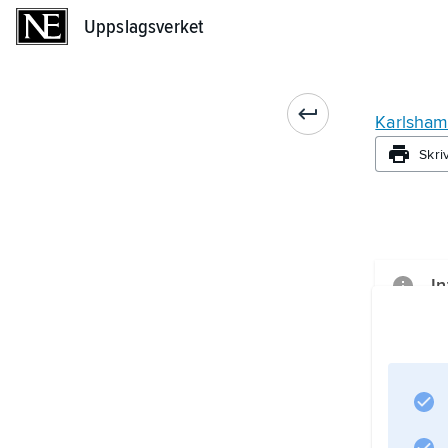
Uppslagsverket
Uppslagsverket
Karlsha
Skri
In