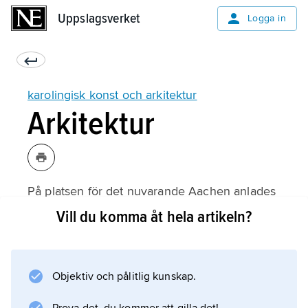
Uppslagsverket
Uppslagsverket
Logga in
karolingisk konst och arkitektur
Arkitektur
På platsen för det nuvarande Aachen anlades
vid 700-talets slut en karolingisk
Vill du komma åt hela artikeln?
pfalz
, dominerad av en mäktig palatsbyggnad och
ett söder därom beläget palatskapell. Palatset
Objektiv och pålitlig kunskap.
– vars murar nu ingår i stadens rådhus –
utformades med den s.k. Konstantinsbasilikan