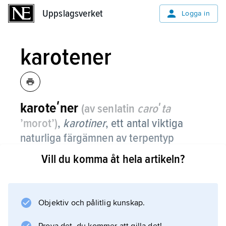
Uppslagsverket
Uppslagsverket
Logga in
karotener
karoteʹner
(av senlatin
caroʹta
’morot’)
,
karotiner
,
ett antal viktiga
naturliga färgämnen av terpentyp
(tetraterpener), som strukturellt är
Vill du komma åt hela artikeln?
mycket lika.
Karotener finns i alla växter och orsakar bl.a.
höstlövens gula färger samt färgen hos
Objektiv och pålitlig kunskap.
morötter och äggula. Karotenerna, i synnerhet