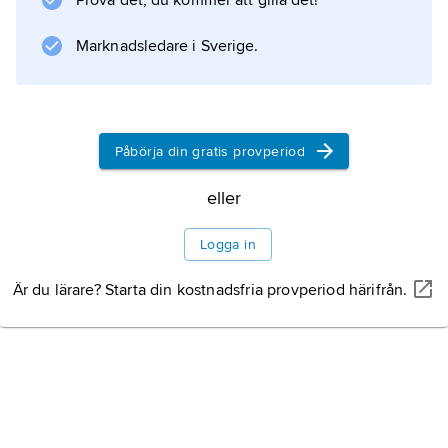
Prova det, du kommer att gilla det!
hjärnan. Se
halsartärförträngning
Marknadsledare i Sverige.
. I några fall kan kirurgiskt ingrepp ersättas av
ballongdilatation
.
Påbörja din gratis provperiod
eller
Information om artikeln
Logga in
Är du lärare? Starta din kostnadsfria provperiod härifrån.