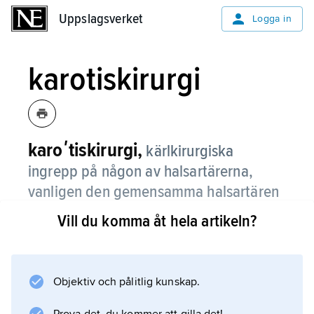
Uppslagsverket
Uppslagsverket
Logga in
karotiskirurgi
karoʹtiskirurgi,
kärlkirurgiska
ingrepp på någon av halsartärerna,
vanligen den gemensamma halsartären
(
arteria carotis communis
).
Vill du komma åt hela artikeln?
Ingreppet avser att säkerställa blodflödet till
hjärnan vid förträngning samt att hindra
bildningen av blodproppar som kan lossna
Objektiv och pålitlig kunskap.
och sedan täppa till en artärförgrening i