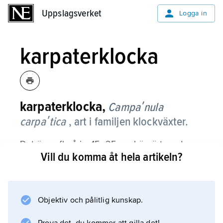
Uppslagsverket
Uppslagsverket
Logga in
karpaterklocka
karpaterklocka,
Campaʹnula
carpaʹtica
, art i familjen klockväxter.
Det är en flerårig, 15–25 cm hög ört med
Vill du komma åt hela artikeln?
många förgrenade stjälkar med rundade till
hjärtlika blad. De toppställda, upprätta och
klockformiga blommorna är ljusblå men kan
också vara vita eller violetta. Arten, som hör
Objektiv och pålitlig kunskap.
hemma i Karpaterna, är kalkgynnad. Den