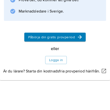
Prova det, du kommer att gilla det!
odlas ofta som prydnadsväxt, också i Sverige,
där den
Marknadsledare i Sverige.
Information om artikeln
Påbörja din gratis provperiod
eller
Logga in
Är du lärare? Starta din kostnadsfria provperiod härifrån.