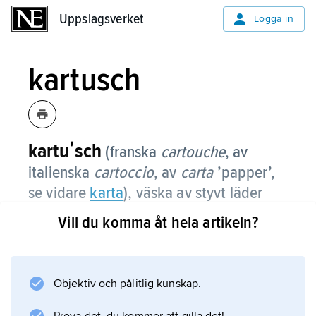
Uppslagsverket
Uppslagsverket
Logga in
kartusch
kartuʹsch
(franska
cartouche
, av
italienska
cartoccio
, av
carta
’papper’,
se vidare
karta
), väska av styvt läder
med lock, avsedd för patroner (eller, när
Vill du komma åt hela artikeln?
det gällde läkare och veterinärer, för
instrument), ursprungligen använd av
bl.a. kavalleriofficerare.
Objektiv och pålitlig kunskap.
För fotfolk infördes den på 1670-talet när