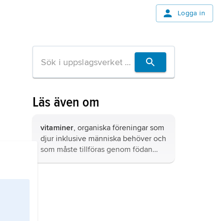
Logga in
Läs även om
vitaminer
, organiska föreningar som
djur inklusive människa behöver och
som måste tillföras genom födan
eftersom de inte i tillräcklig mängd,
eller inte alls, kan bildas i kroppen.