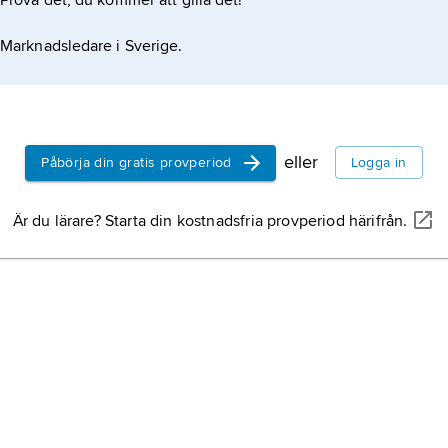
Prova det, du kommer att gilla det!
Marknadsledare i Sverige.
eller
Påbörja din gratis provperiod
Logga in
Är du lärare? Starta din kostnadsfria provperiod härifrån.