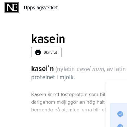
Uppslagsverket
Uppslagsverket
kasein
Skriv ut
kaseiʹn
(nylatin
caseiʹnum
, av lati
proteinet i mjölk.
Kasein är ett fosfoprotein som bildar stabi
därigenom möjliggör en hög halt av kalcium
beroende på att micellerna blir elektriskt n