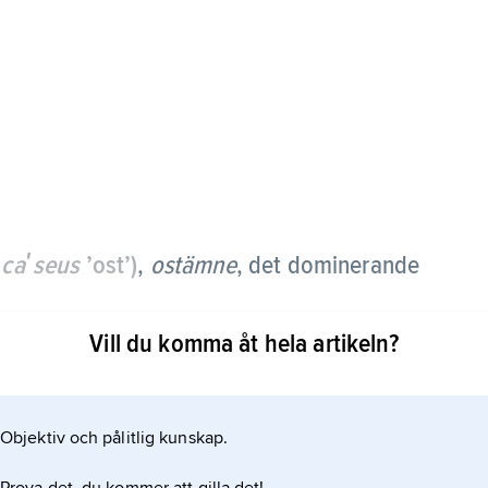
n
caʹseus
’ost’)
,
ostämne
,
det dominerande
Vill du komma åt hela artikeln?
la komplex, miceller, med kalciumfosfat och
 i mjölk. Mjölk koagulerar vid surgörning,
eutrala vid pH 4,6 varvid de kollapsar.
Objektiv och pålitlig kunskap.