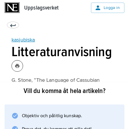
Uppslagsverket
Uppslagsverket
Logga in
kasjubiska
Litteraturanvisning
G. Stone, ”The Language of Cassubian
Literature and the Question of a Literary
Vill du komma åt hela artikeln?
Standard”,
The Slavonic and East European Review
(1972).
Objektiv och pålitlig kunskap.