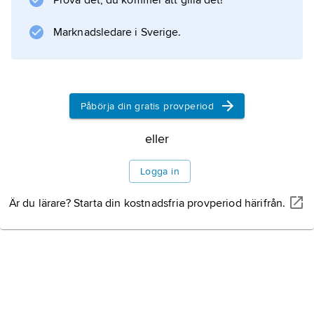
Prova det, du kommer att gilla det!
Information om artikeln
Marknadsledare i Sverige.
Påbörja din gratis provperiod
eller
Logga in
Är du lärare? Starta din kostnadsfria provperiod härifrån.