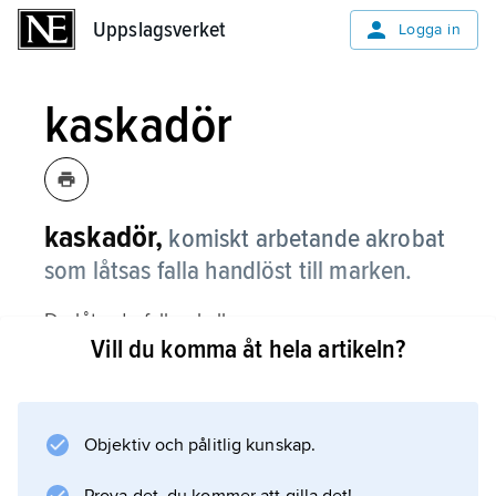
Uppslagsverket
Uppslagsverket
Logga in
kaskadör
kaskadör,
komiskt arbetande akrobat
som låtsas falla handlöst till marken.
De låtsade fallen kallas
Vill du komma åt hela artikeln?
kaskader
.
Objektiv och pålitlig kunskap.
Information om artikeln