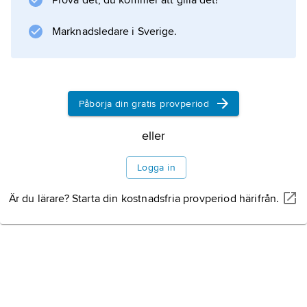
Prova det, du kommer att gilla det!
Marknadsledare i Sverige.
Påbörja din gratis provperiod
eller
Logga in
Är du lärare? Starta din kostnadsfria provperiod härifrån.