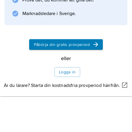
Prova det, du kommer att gilla det!
Marknadsledare i Sverige.
Påbörja din gratis provperiod
eller
Logga in
Är du lärare? Starta din kostnadsfria provperiod härifrån.