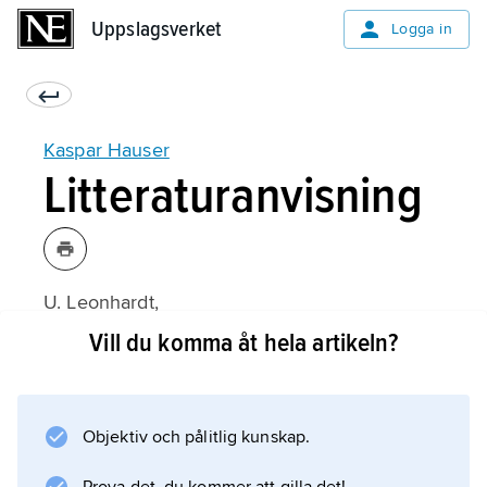
Uppslagsverket
Uppslagsverket
Logga in
Kaspar Hauser
Litteraturanvisning
U. Leonhardt,
Prinz von Baden, genannt Kaspar Hauser
Vill du komma åt hela artikeln?
(1987);
Objektiv och pålitlig kunskap.
Information om artikeln