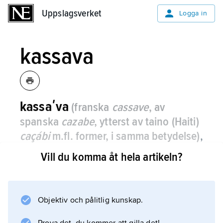
Uppslagsverket
Uppslagsverket
Logga in
kassava
kassaʹva
(franska
cassave
, av
spanska
cazabe
, ytterst av taino (Haiti)
caçábi
m.fl. former, i samma betydelse)
,
annat namn på växtarten
maniok
.
Vill du komma åt hela artikeln?
Objektiv och pålitlig kunskap.
Information om artikeln