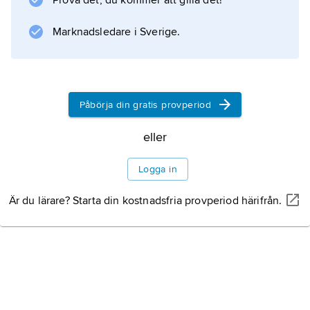
Prova det, du kommer att gilla det!
Marknadsledare i Sverige.
Påbörja din gratis provperiod
eller
Logga in
Är du lärare? Starta din kostnadsfria provperiod härifrån.