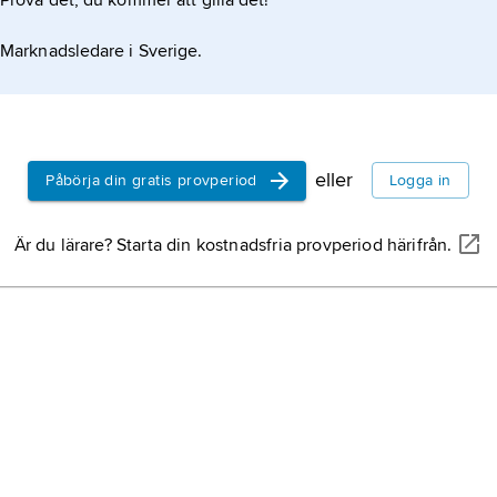
Prova det, du kommer att gilla det!
Marknadsledare i Sverige.
eller
Påbörja din gratis provperiod
Logga in
Är du lärare? Starta din kostnadsfria provperiod härifrån.