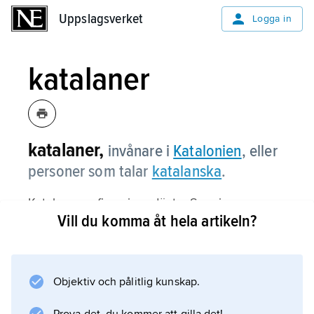
Uppslagsverket
Uppslagsverket
Logga in
katalaner
katalaner,
invånare i
Katalonien
, eller
personer som talar
katalanska
.
Katalanerna finns i nordöstra Spanien,
Vill du komma åt hela artikeln?
inklusive de baleariska öarna (8 miljoner,
2006), i Roussillon i Frankrike (300 000,
2006) samt i Andorra (30 000, 2006).
Dessutom finns omfattande
Objektiv och pålitlig kunskap.
emigrantbosättningar i bl.a. Sydamerika. I