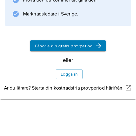
Prova det, du kommer att gilla det!
staden Alghero på norra Sardinien finns
sedan gammalt en katalansk befolkning.
Marknadsledare i Sverige.
Litteraturanvisning
Påbörja din gratis provperiod
Information om artikeln
eller
Logga in
Är du lärare? Starta din kostnadsfria provperiod härifrån.