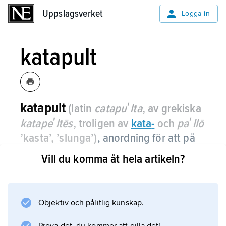
Uppslagsverket
Uppslagsverket
Logga in
katapult
katapult
(latin
catapuʹlta
, av grekiska
katapeʹltēs
, troligen av
kata
-
och
paʹllō
’kasta’, ’slunga’)
,
anordning för att på
en begränsad sträcka accelerera ett
Vill du komma åt hela artikeln?
föremål till önskad/erforderlig
hastighet.
Objektiv och pålitlig kunskap.
Katapultstart används oftast för flygplan på
hangarfartyg. Katapulten drivs där vanligen