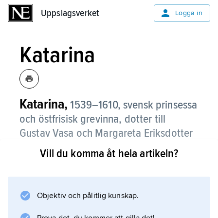
Uppslagsverket
Uppslagsverket
Logga in
Katarina
Katarina,
1539–1610, svensk prinsessa
och östfrisisk grevinna, dotter till
Gustav Vasa och Margareta Eriksdotter
(Leijonhufvud).
Vill du komma åt hela artikeln?
Katarina vigdes 1559 med greve Edzard II av
Ostfriesland. Under de nygiftas resa söderut
inträffade vid jultiden det s.k. Vadstenabullret:
Objektiv och pålitlig kunskap.
Edzards broder Johan överraskades i