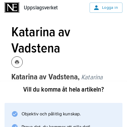
Uppslagsverket
Uppslagsverket
Logga in
Katarina av
Vadstena
Katarina av Vadstena,
Katarina
Ulfsdotter
,
född ca 1331, död 1381,
Vill du komma åt hela artikeln?
dotter till Birgitta och Ulf Gudmarsson.
Katarina av Vadstena bortgiftes med riddaren
Egard van Kyren; med dennes tillstånd följde
Objektiv och pålitlig kunskap.
hon 1350 med modern till Rom. Maken avled