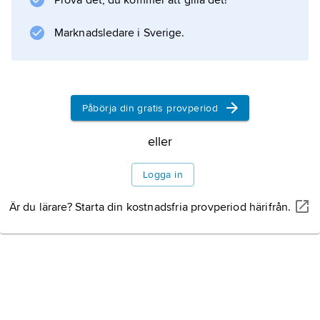
Prova det, du kommer att gilla det!
katekismustavlan ingen bildframställning, men
i mittfältet har texten ofta ersatts av en målad
Marknadsledare i Sverige.
scen med religiöst innehåll.
Påbörja din gratis provperiod
Information om artikeln
eller
Logga in
Är du lärare? Starta din kostnadsfria provperiod härifrån.