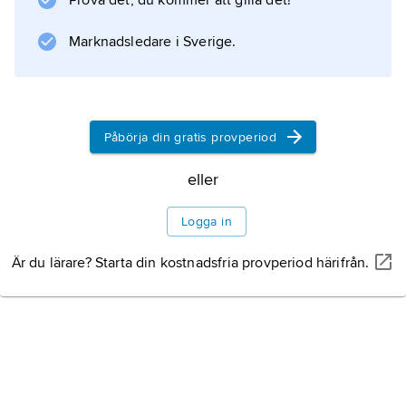
Prova det, du kommer att gilla det!
Marknadsledare i Sverige.
Påbörja din gratis provperiod
eller
Logga in
Är du lärare? Starta din kostnadsfria provperiod härifrån.