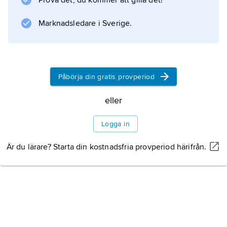
Prova det, du kommer att gilla det!
Marknadsledare i Sverige.
Påbörja din gratis provperiod
eller
Logga in
Är du lärare? Starta din kostnadsfria provperiod härifrån.