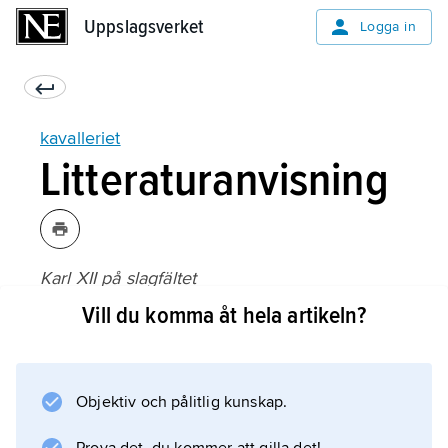
Uppslagsverket
Uppslagsverket
Logga in
kavalleriet
Litteraturanvisning
Karl XII på slagfältet
1–4, utgiven av Generalstaben (1918–19);
Vill du komma åt hela artikeln?
Objektiv och pålitlig kunskap.
Information om artikeln