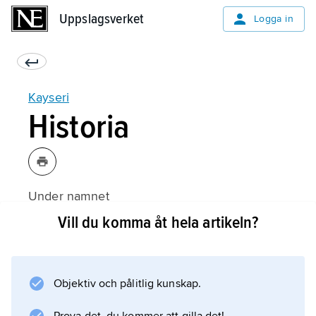
Uppslagsverket
Uppslagsverket
Logga in
Kayseri
Historia
Under namnet
Mazaka
Vill du komma åt hela artikeln?
var K. huvudstad i Kappadokien från 300-talet
f.Kr. Från 100-talet f.Kr. hette staden
Eusebeia
Objektiv och pålitlig kunskap.
och från ca 10 f.Kr.
Caesarea