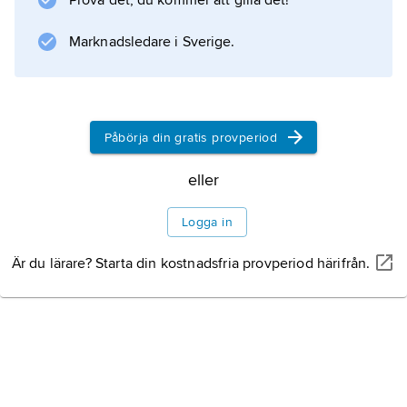
Prova det, du kommer att gilla det!
, huvudstad i den nyinrättade romerska
provinsen Cappadocia 17 e.Kr., och ombyggd
Marknadsledare i Sverige.
under Justinianus I på 500-talet. Sparsamma
lämningar av den äldre bebyggelsen finns
söder om
Påbörja din gratis provperiod
eller
Information om artikeln
Logga in
Är du lärare? Starta din kostnadsfria provperiod härifrån.