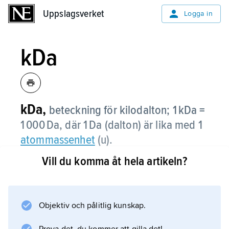
Uppslagsverket
Uppslagsverket
Logga in
kDa
kDa,
beteckning för kilodalton; 1 kDa =
1 000 Da, där 1 Da (dalton) är lika med 1
atommassenhet
(u).
Vill du komma åt hela artikeln?
Information om artikeln
Objektiv och pålitlig kunskap.