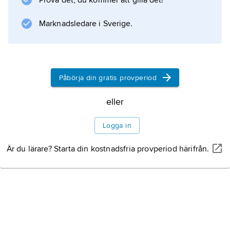
Prova det, du kommer att gilla det!
Marknadsledare i Sverige.
Påbörja din gratis provperiod
eller
Logga in
Är du lärare? Starta din kostnadsfria provperiod härifrån.