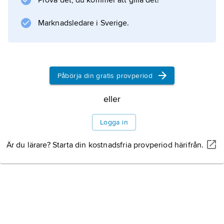
Prova det, du kommer att gilla det!
för nedströmsländerna Syrien och Irak.
Marknadsledare i Sverige.
Kraftverket, som blev fullt utbyggt 1982, har
en effekt
Påbörja din gratis provperiod
Information om artikeln
eller
Logga in
Är du lärare? Starta din kostnadsfria provperiod härifrån.