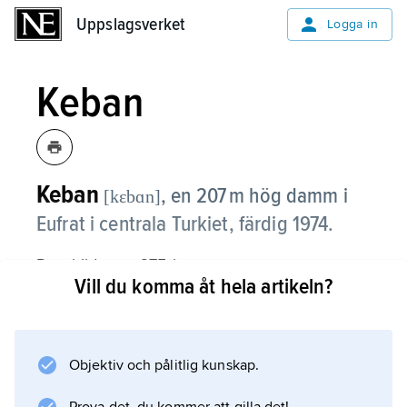
Uppslagsverket
Uppslagsverket
Logga in
Keban
Keban
, en 207 m hög damm i
[kɛbɑn]
Eufrat i centrala Turkiet, färdig 1974.
Den bildar en 675 km
Vill du komma åt hela artikeln?
2
stor reservoar med en volym på 31 km
3
. Keban är en del av ett stort
Objektiv och pålitlig kunskap.
bevattningsprojekt i sydöstra Turkiet, vilket
medför minskad vattenföring i Eufrat till men