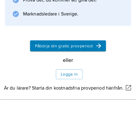
Prova det, du kommer att gilla det!
Marknadsledare i Sverige.
Påbörja din gratis provperiod
eller
Logga in
Är du lärare? Starta din kostnadsfria provperiod härifrån.