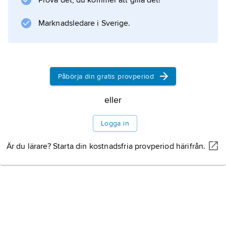
Prova det, du kommer att gilla det!
Marknadsledare i Sverige.
Påbörja din gratis provperiod
eller
Logga in
Är du lärare? Starta din kostnadsfria provperiod härifrån.