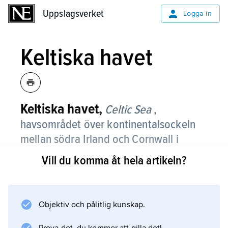
Uppslagsverket
Uppslagsverket
Logga in
Keltiska havet
Keltiska havet,
Celtic Sea
,
havsområdet över kontinentalsockeln
mellan södra Irland och Cornwall i
sydvästra Storbritannien.
Vill du komma åt hela artikeln?
Objektiv och pålitlig kunskap.
Information om artikeln