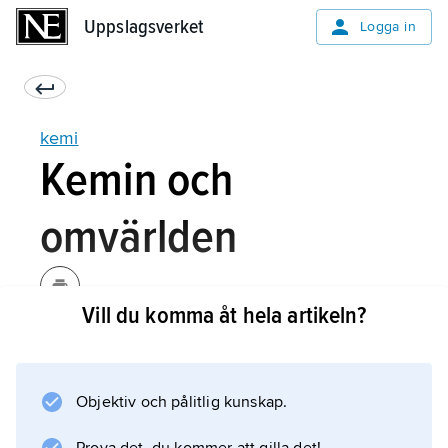
Uppslagsverket
Uppslagsverket
Logga in
kemi
Kemin och
omvärlden
Vill du komma åt hela artikeln?
Fysiken kan räknas som grundvetenskapen
för såväl kemi som för annan naturvetenskap;
för kemi främst genom atomfysikens framväxt.
Objektiv och pålitlig kunskap.
För fysik och övriga naturvetenskaper har å
andra sidan kemi under 1900-talet kommit att