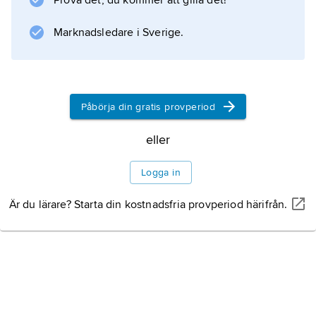
Prova det, du kommer att gilla det!
spela en allt större roll. Detta tillsammans med
Marknadsledare i Sverige.
kemins expansion som tillämpad vetenskap
under 1900-talet gör att den
Påbörja din gratis provperiod
Information om artikeln
eller
Logga in
Är du lärare? Starta din kostnadsfria provperiod härifrån.