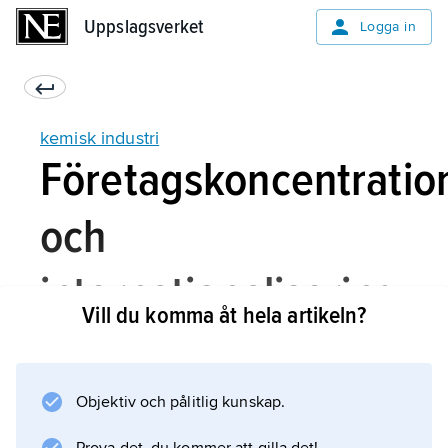
Uppslagsverket
Uppslagsverket
Logga in
kemisk industri
Företagskoncentratio
och
internationalisering
Vill du komma åt hela artikeln?
Oljeprisstegringarna och den industriella
Objektiv och pålitlig kunskap.
lågkonjunkturen bromsade från mitten av
1970-talet den snabba efterfrågetillväxten, och