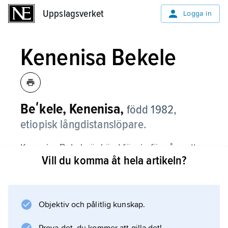
Uppslagsverket
Uppslagsverket
Logga in
Kenenisa Bekele
Beʹkele, Kenenisa,
född 1982,
etiopisk långdistanslöpare.
Kenenisa Bekele är känd för sin förmåga att
Vill du komma åt hela artikeln?
avsluta loppen mycket starkt. Han tog guld på
10 000 m och silver på 5 000 vid OS 2004,
guld på båda distanserna vid OS 2008.
Objektiv och pålitlig kunskap.