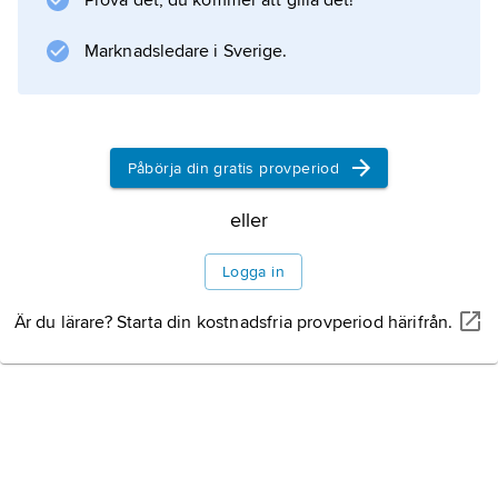
Prova det, du kommer att gilla det!
Information om artikeln
Marknadsledare i Sverige.
Påbörja din gratis provperiod
eller
Logga in
Är du lärare? Starta din kostnadsfria provperiod härifrån.