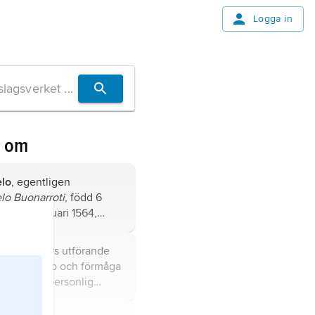
Logga in
n om
elo
, egentligen
lo Buonarroti
, född 6
död 18 februari 1564,
ldkonstnär, arkitekt,
uryttring vars utförande
kild kunskap och förmåga
denna med personlig
 och individuell
ill situation och avsikter.