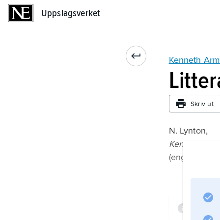
Uppslagsverket
Uppslagsverket
Kenneth Arm
Litte
Skriv ut
N. Lynton,
Kenneth Arm
(engelska 196
Infor