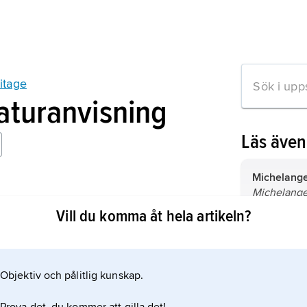
itage
raturanvisning
Läs äve
Michelang
Michelange
itage
mars 1475, 
Vill du komma åt hela artikeln?
2).
italiensk bi
diktare.
konst
, kult
kräver särs
att bruka 
Objektiv och pålitlig kunskap.
mation om artikeln
behärskning
anpassning t