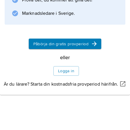
Prova det, du kommer att gilla det!
Marknadsledare i Sverige.
Påbörja din gratis provperiod
eller
Logga in
Är du lärare? Starta din kostnadsfria provperiod härifrån.