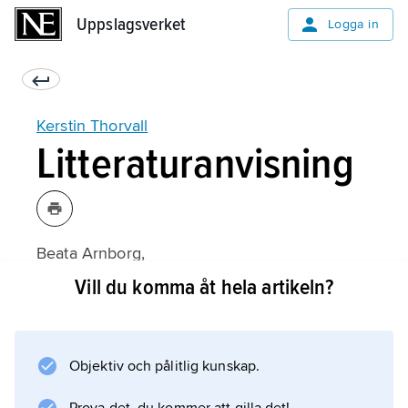
Uppslagsverket
Uppslagsverket
Logga in
Kerstin Thorvall
Litteraturanvisning
Beata Arnborg,
Kerstin Thorvall: Uppror i skärt och svart
Vill du komma åt hela artikeln?
(2013).
Objektiv och pålitlig kunskap.
Information om artikeln