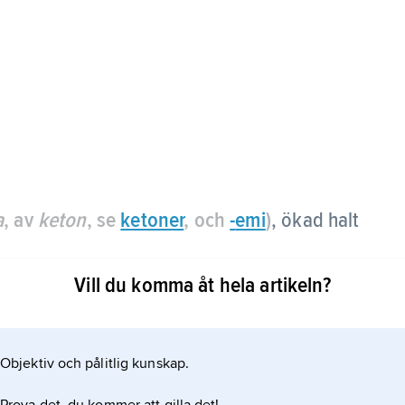
a
, av
keton
, se
ketoner
, och
-
emi
)
, ökad halt
Vill du komma åt hela artikeln?
Objektiv och pålitlig kunskap.