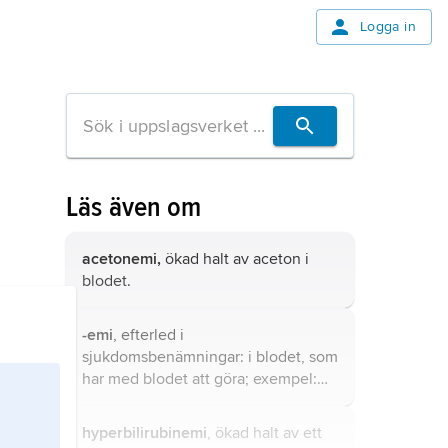
Logga in
Läs även om
acetonemi,
ökad halt av aceton i
blodet.
-emi
, efterled i
sjukdomsbenämningar: i blodet, som
har med blodet att göra; exempel:
acetonemi
, (ökad halt av) aceton i
blodet.
hyperbilirubinemi
, ökad halt av ett