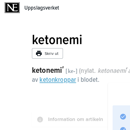
Uppslagsverket
Uppslagsverket
ketonemi
Skriv ut
ketonemiʹ
(nylat.
ketonaemiʹ
[ke-]
av
ketonkroppar
i blodet.
Information om artikeln