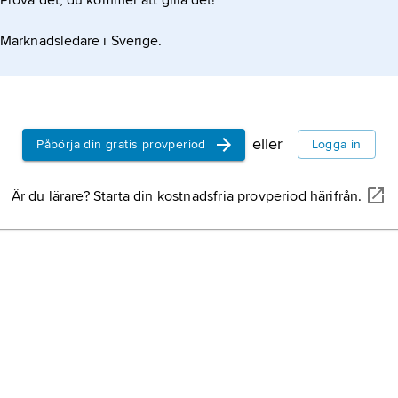
Prova det, du kommer att gilla det!
Marknadsledare i Sverige.
eller
Påbörja din gratis provperiod
Logga in
Är du lärare? Starta din kostnadsfria provperiod härifrån.