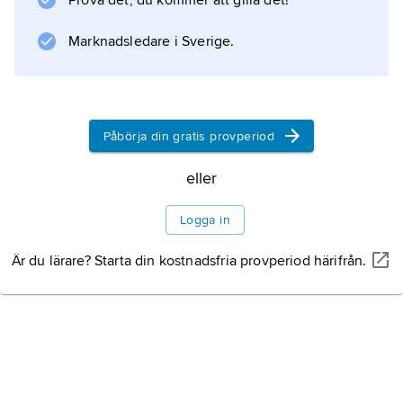
Prova det, du kommer att gilla det!
Marknadsledare i Sverige.
Påbörja din gratis provperiod
eller
Logga in
Är du lärare? Starta din kostnadsfria provperiod härifrån.