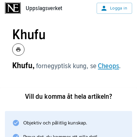
Uppslagsverket
Uppslagsverket
Logga in
Khufu
Khufu,
fornegyptisk kung, se
Cheops
.
Vill du komma åt hela artikeln?
Information om artikeln
Objektiv och pålitlig kunskap.