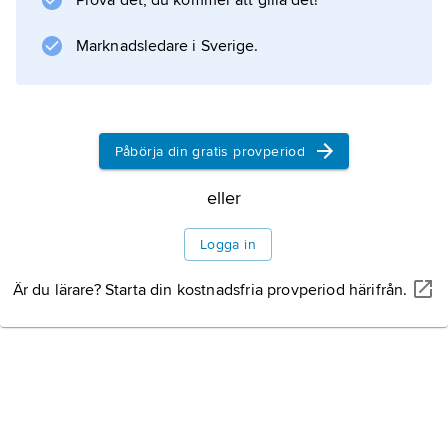
Prova det, du kommer att gilla det!
Marknadsledare i Sverige.
Påbörja din gratis provperiod
eller
Logga in
Är du lärare? Starta din kostnadsfria provperiod härifrån.