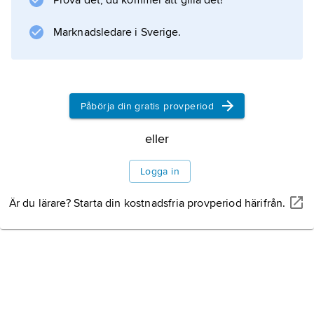
Prova det, du kommer att gilla det!
Marknadsledare i Sverige.
Påbörja din gratis provperiod
eller
Logga in
Är du lärare? Starta din kostnadsfria provperiod härifrån.