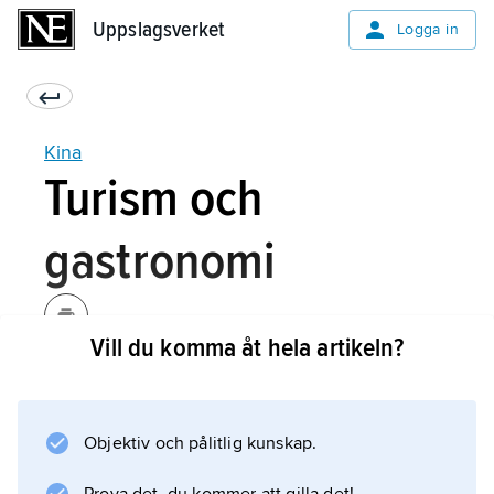
Uppslagsverket
Uppslagsverket
Logga in
Kina
Turism och
gastronomi
Vill du komma åt hela artikeln?
Kina har en stor potential för turism, men
näringen spelade inte någon större roll i den
ekonomiska planeringen förrän 1997, då den
Objektiv och pålitlig kunskap.
gavs en prioriterad ställning. År 2015 besöktes
landet av cirka 58 miljoner turister, vilket gör