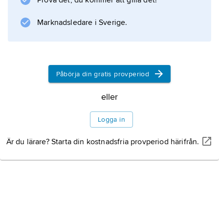
Prova det, du kommer att gilla det!
Kina till världens tredje största turistland efter
Marknadsledare i Sverige.
Frankrike och USA. 1997–2012 ökade antalet
Information om artikeln
Påbörja din gratis provperiod
eller
Logga in
Är du lärare? Starta din kostnadsfria provperiod härifrån.