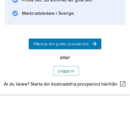
Prova det, du kommer att gilla det!
Marknadsledare i Sverige.
Påbörja din gratis provperiod
eller
Logga in
Är du lärare? Starta din kostnadsfria provperiod härifrån.