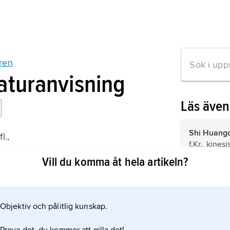
ren
raturanvisning
Läs äve
Shi Huang
l.,
f.Kr., kines
uren
Vill du komma åt hela artikeln?
ättning 1982);
Xi’an
,
Sian
huvudstad i
norra Kina;
(2010).
Objektiv och pålitlig kunskap.
mation om artikeln
Zhou
, kine