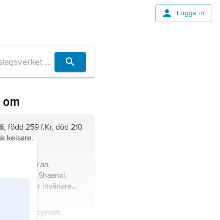
Logga in
n om
di
, född 259 f.Kr, död 210
isk kejsare.
, förr
Chang’an
,
 provinsen Shaanxi,
 5,2 miljoner invånare
sisk härskardynasti