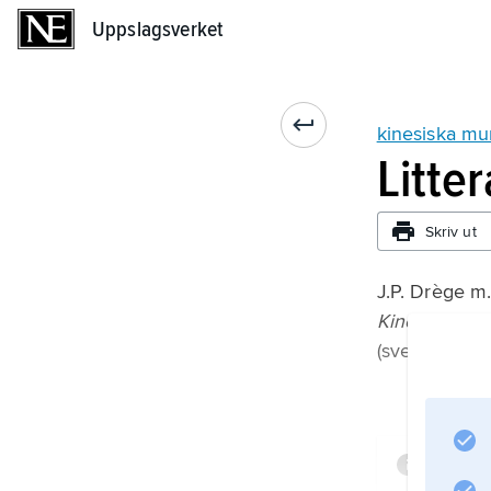
Uppslagsverket
Uppslagsverket
kinesiska mu
Litte
Skriv ut
J.P. Drège m.f
Kinesiska m
(svensk övers
Infor