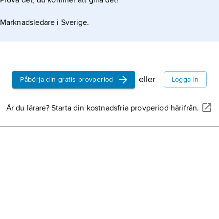
Prova det, du kommer att gilla det!
utgående f
traditionell
Marknadsledare i Sverige.
(1040–771 f
256 f.Kr.).
kinesiska m
mattor till
redan för 2
eller
Påbörja din gratis provperiod
Logga in
Terrakotta
bingmayon
Är du lärare? Starta din kostnadsfria provperiod härifrån.
gravstatyer 
Beijing,
Pe