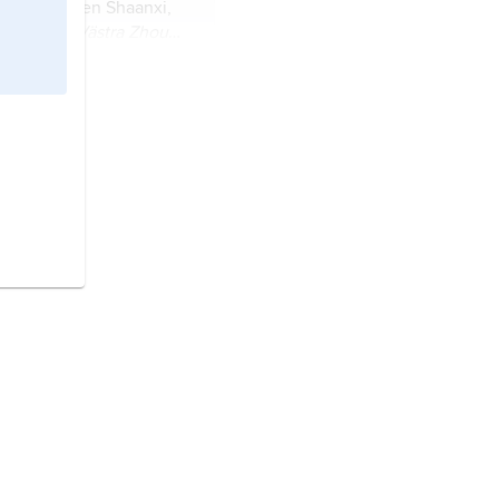
rån provinsen Shaanxi,
t indelad i
Västra Zhou
.Kr.) och
Östra Zhou
(770–
attor,
handknutna
verkade i Kina, förekom
 000 år sedan.
armén,
kinesiska
g
, en större samling
av terrakotta.
king
, huvudstad i Kina.