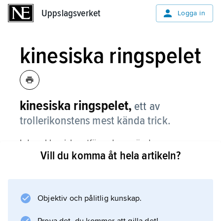
Uppslagsverket
Uppslagsverket
Logga in
kinesiska ringspelet
kinesiska ringspelet,
ett av
trollerikonstens mest kända trick.
I dess klassiska utförande använder
Vill du komma åt hela artikeln?
trollkonstnären åtta lösa metallringar, som
sammanlänkas i olika kombinationer för att
slutligen åter lossas från varandra. Tricket
omtalas redan 1550 av Gerolamo Cardano i
Objektiv och pålitlig kunskap.
hans ”De rerum subtilitate”.