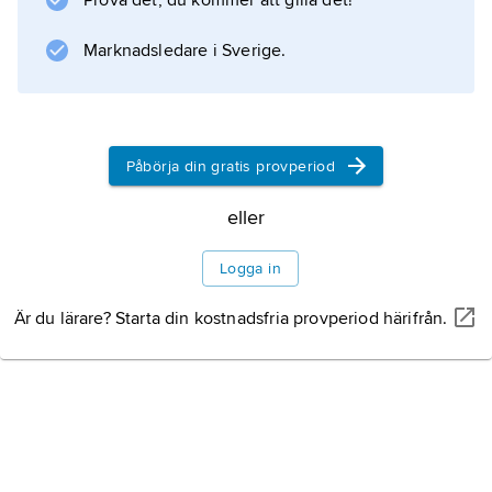
Prova det, du kommer att gilla det!
Marknadsledare i Sverige.
Information om artikeln
Påbörja din gratis provperiod
eller
Logga in
Är du lärare? Starta din kostnadsfria provperiod härifrån.