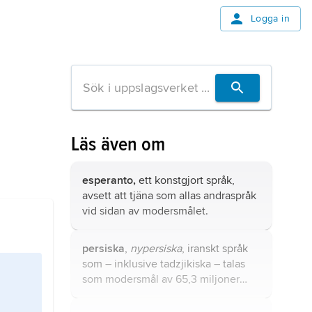
Logga in
Läs även om
esperanto,
ett
konstgjort språk
,
avsett att tjäna som allas andraspråk
vid sidan av modersmålet.
persiska
,
nypersiska
, iranskt språk
som – inklusive tadzjikiska – talas
som modersmål av 65,3 miljoner
(2022).