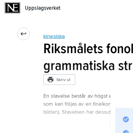
Uppslagsverket
Uppslagsverket
kinesiska
Riksmålets fono
grammatiska str
Skriv ut
En stavelse består av högst en initialk
som kan följas av en finalkonsonant [j, 
bilden). Stavelsen har dessutom en ton.