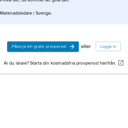
Prova det, du kommer att gilla det!
Marknadsledare i Sverige.
eller
Påbörja din gratis provperiod
Logga in
Är du lärare? Starta din kostnadsfria provperiod härifrån.