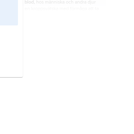
blod,
hos människa och andra djur
en kroppsvätska med förmåga att ta
upp, transportera och leverera bl.a.
syre, koldioxid, näringsämnen och
ämnesomsättningsprodukter till och
hjärta,
cor
, en muskeldriven pump
från kroppens vävnader och organ.
som driver blod eller hemolymfa
genom kroppens cirkulationssystem.
Indonesien,
stat i Sydöstasiens
övärld.
Turkiet
, stat i Mellanöstern.
Indien,
förbundsrepublik i södra
Asien.
Asien,
jordens största och
folkrikaste världsdel, vilken upptar