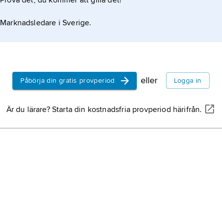
Prova det, du kommer att gilla det!
Marknadsledare i Sverige.
eller
Påbörja din gratis provperiod
Logga in
Är du lärare? Starta din kostnadsfria provperiod härifrån.