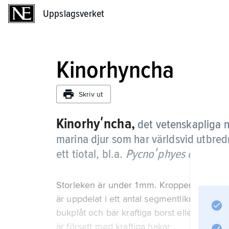
Uppslagsverket
Uppslagsverket
Kinorhyncha
Skriv ut
Kinorhyʹncha,
det vetenskapliga 
marina djur som har världsvid utbred
ett tiotal, bl.a.
Pycnoʹphyes commuʹn
Storleken är under 1 mm. Kroppen är långs
är uppdelat i ett antal segmentliknande ri
bukplåt och bär kraftiga borst eller taggar.
är försett med kraftiga hakar