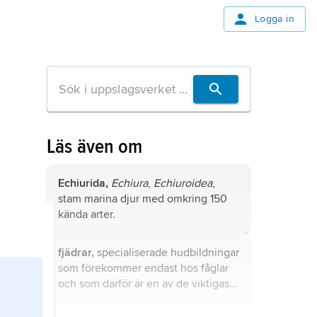
Logga in
Läs även om
Echiurida,
Echiura
,
Echiuroidea
,
stam marina djur med omkring 150
kända arter.
fjädrar,
specialiserade hudbildningar
som förekommer endast hos fåglar
och som därför är en av de viktigaste
karaktärerna för denna klass.