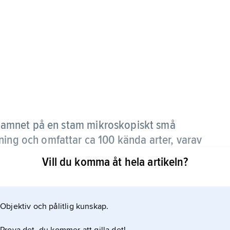
namnet på en stam mikroskopiskt små
ning och omfattar ca 100 kända arter, varav
is
, är kända från svenska vatten.
Vill du komma åt hela artikeln?
träckt och beklädd med ett kutikulärt pansar, som
ngar. Dessa är vanligen uppdelade i en rygg- och en
Objektiv och pålitlig kunskap.
 Huvudet, som inte är tydligt avgränsat från bålen,