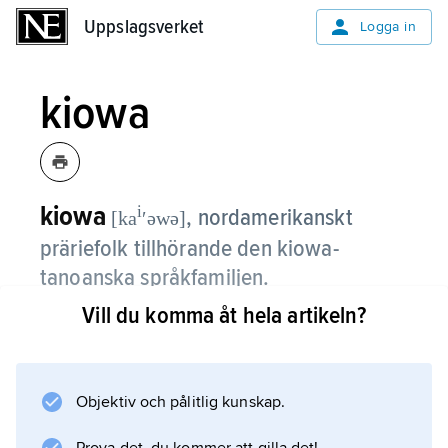
Uppslagsverket
Uppslagsverket
Logga in
kiowa
kiowa
i
,
nordamerikanskt
[ka
ʹəwə]
präriefolk tillhörande den kiowa-
tanoanska språkfamiljen.
Vill du komma åt hela artikeln?
År 1790 allierade de sig med
comancherna
, varefter de båda stammarna kom att bebo
samma områden på den södra prärien. Under
Objektiv och pålitlig kunskap.
1800-talet försvarade kiowa kraftfullt sina