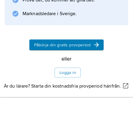
Prova det, du kommer att gilla det!
marker mot inkräktande amerikaner.
Marknadsledare i Sverige.
Litteraturanvisning
Påbörja din gratis provperiod
Information om artikeln
eller
Logga in
Är du lärare? Starta din kostnadsfria provperiod härifrån.