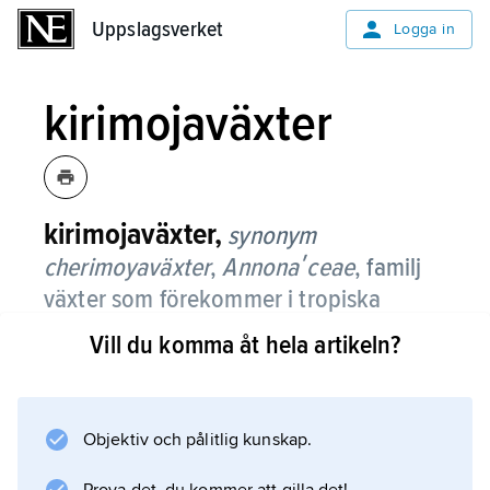
Uppslagsverket
Uppslagsverket
Logga in
kirimojaväxter
kirimojaväxter,
synonym
cherimoyaväxter
,
Annonaʹceae
,
familj
växter som förekommer i tropiska
trakter och omfattar cirka 2 100 arter,
Vill du komma åt hela artikeln?
vilka med något enstaka undantag är
träd eller buskar, stundom klättrande
och oftast ständigt gröna.
Objektiv och pålitlig kunskap.
Bladen är enkla, hela och sitter oftast strödda.