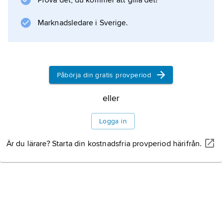
Prova det, du kommer att gilla det!
Marknadsledare i Sverige.
Information om artikeln
Påbörja din gratis provperiod
eller
Logga in
Är du lärare? Starta din kostnadsfria provperiod härifrån.