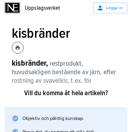
Uppslagsverket
Uppslagsverket
Logga in
kisbränder
kisbränder,
restprodukt,
huvudsakligen bestående av järn, efter
rostning av svavelkis, t.ex. för
framställning av svavelsyra.
Vill du komma åt hela artikeln?
Kisbränder används som råvara vid
järnframställning, men värdet minskar med
andelen föroreningar (zink, koppar etc.).
Objektiv och pålitlig kunskap.