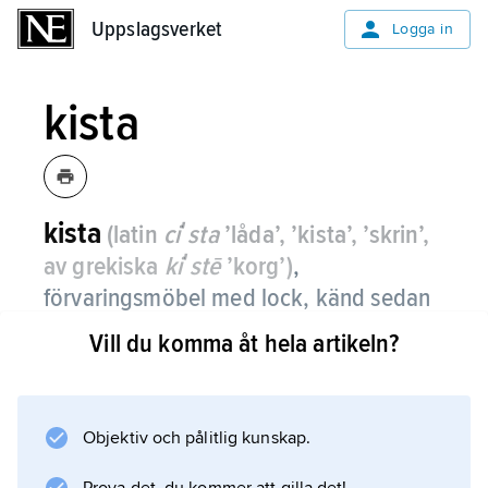
Uppslagsverket
Uppslagsverket
Logga in
kista
kista
(latin
ciʹsta
’låda’, ’kista’, ’skrin’,
av grekiska
kiʹstē
’korg’)
,
förvaringsmöbel med lock, känd sedan
förhistorisk tid.
Vill du komma åt hela artikeln?
Kistor förekommer i olika konstruktioner, av
vilka den ur en stock urholkade
stockkistan
Objektiv och pålitlig kunskap.
är äldst. I Sverige följdes den av