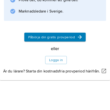
Prova det, du kommer att gilla det!
Marknadsledare i Sverige.
Påbörja din gratis provperiod
eller
Logga in
Är du lärare? Starta din kostnadsfria provperiod härifrån.