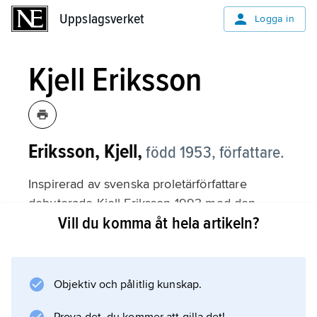
Uppslagsverket
Uppslagsverket
Logga in
Kjell Eriksson
Eriksson, Kjell,
född 1953, författare.
Inspirerad av svenska proletärförfattare
debuterade Kjell Eriksson 1993 med den
Vill du komma åt hela artikeln?
samhällsgranskande romanen
Knäppgöken
, som följdes av
Frihetsgrisen
Objektiv och pålitlig kunskap.
(1995).